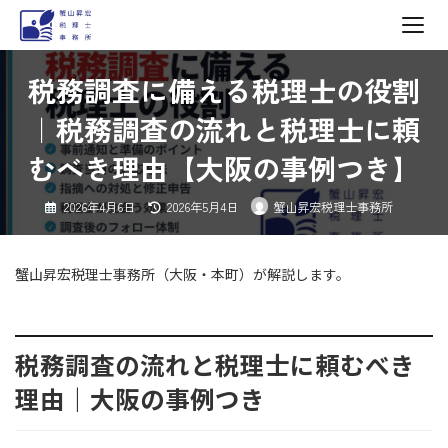
コ
ナ
税務調査に備える税理士の役割
ン
ビ
テ
ゲ
｜税務調査の流れと税理士に頼
ン
ー
むべき理由【大阪の事例つき】
ツ
シ
へ
ョ
最
2026年4月6日
2026年5月4日
蟹山昇宏税理士事務所
ス
ン
終
更
キ
に
新
日
ッ
移
時
:
蟹山昇宏税理士事務所（大阪・本町）が解説します。
プ
動
税務調査の流れと税理士に頼むべき
理由｜大阪の事例つき