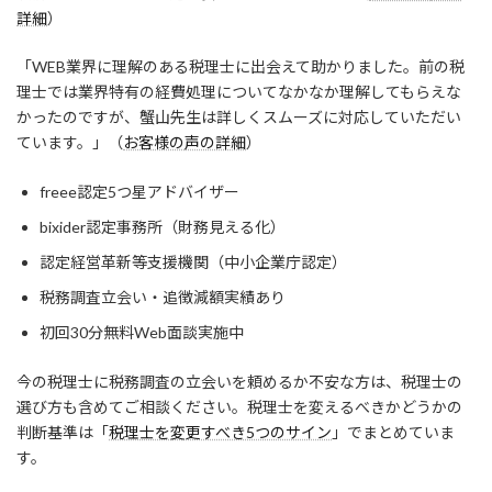
詳細
）
「WEB業界に理解のある税理士に出会えて助かりました。前の税
理士では業界特有の経費処理についてなかなか理解してもらえな
かったのですが、蟹山先生は詳しくスムーズに対応していただい
ています。」（
お客様の声の詳細
）
freee認定5つ星アドバイザー
bixider認定事務所（財務見える化）
認定経営革新等支援機関（中小企業庁認定）
税務調査立会い・追徴減額実績あり
初回30分無料Web面談実施中
今の税理士に税務調査の立会いを頼めるか不安な方は、税理士の
選び方も含めてご相談ください。税理士を変えるべきかどうかの
判断基準は「
税理士を変更すべき5つのサイン
」でまとめていま
す。