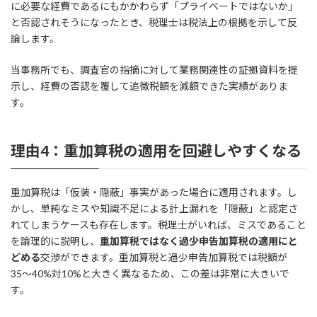
に必要な経費であるにもかかわらず「プライベートではないか」
と否認されそうになったとき、税理士は税法上の根拠を示して反
論します。
当事務所でも、調査官の指摘に対して業務関連性の証拠資料を提
示し、経費の否認を覆して追徴税額を減額できた実績がありま
す。
理由4：重加算税の適用を回避しやすくなる
重加算税は「仮装・隠蔽」事実があった場合に適用されます。し
かし、単純なミスや知識不足による計上漏れを「隠蔽」と認定さ
れてしまうケースも存在します。税理士がいれば、ミスであること
を論理的に説明し、
重加算税ではなく過少申告加算税の適用にと
どめる
交渉ができます。重加算税と過少申告加算税では税額が
35〜40%対10%と大きく異なるため、この差は非常に大きいで
す。