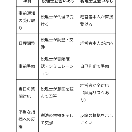
項目
税理士立会いあり
税理士立会いなし
事前通知
税理士が代理で受
経営者本人が直接
の受け取
ける
受ける
り
税理士が調整・交
日程調整
経営者本人が対応
渉
税理士が書類確
事前準備
認・シミュレーシ
自己判断で準備
ョン
経営者が全対応
当日の質
税理士が意図を読
（誤解リスクあ
問対応
んで回答
り）
不当な指
税法の根拠を示し
反論の根拠を示し
摘への反
て交渉
にくい
論