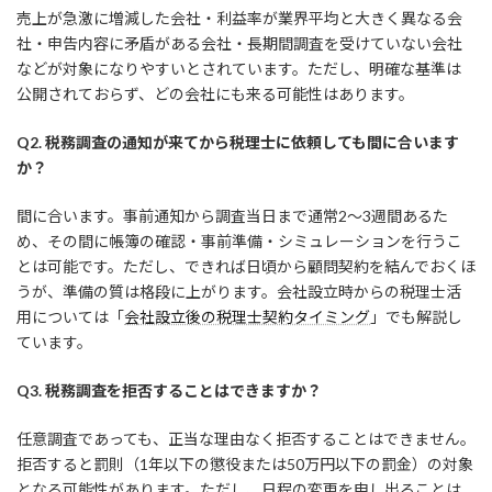
売上が急激に増減した会社・利益率が業界平均と大きく異なる会
社・申告内容に矛盾がある会社・長期間調査を受けていない会社
などが対象になりやすいとされています。ただし、明確な基準は
公開されておらず、どの会社にも来る可能性はあります。
Q2. 税務調査の通知が来てから税理士に依頼しても間に合います
か？
間に合います。事前通知から調査当日まで通常2〜3週間あるた
め、その間に帳簿の確認・事前準備・シミュレーションを行うこ
とは可能です。ただし、できれば日頃から顧問契約を結んでおくほ
うが、準備の質は格段に上がります。会社設立時からの税理士活
用については「
会社設立後の税理士契約タイミング
」でも解説し
ています。
Q3. 税務調査を拒否することはできますか？
任意調査であっても、正当な理由なく拒否することはできません。
拒否すると罰則（1年以下の懲役または50万円以下の罰金）の対象
となる可能性があります。ただし、日程の変更を申し出ることは