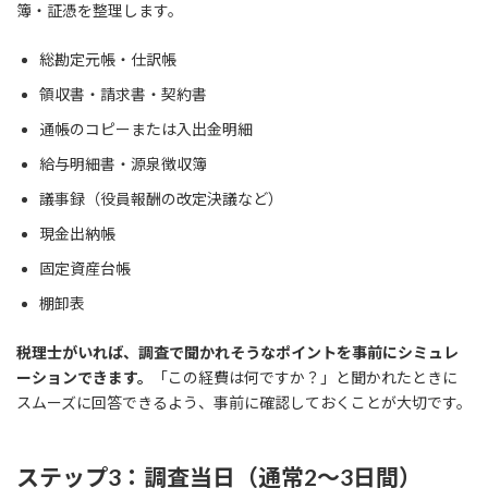
簿・証憑を整理します。
総勘定元帳・仕訳帳
領収書・請求書・契約書
通帳のコピーまたは入出金明細
給与明細書・源泉徴収簿
議事録（役員報酬の改定決議など）
現金出納帳
固定資産台帳
棚卸表
税理士がいれば、調査で聞かれそうなポイントを事前にシミュレ
ーションできます。
「この経費は何ですか？」と聞かれたときに
スムーズに回答できるよう、事前に確認しておくことが大切です。
ステップ3：調査当日（通常2〜3日間）