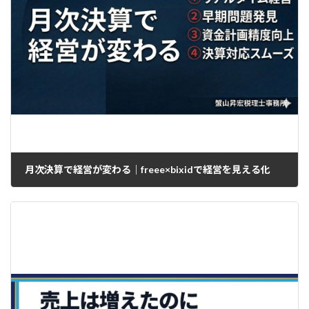
月次決算で経営が変わる｜freee×bixidで経営を見える化