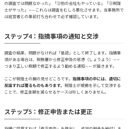
の調査では問題なかった」「②他の会社もやっている」「③税理
士がやった」——これらは調査をむしろ悪化させます。当事務所で
は経営者との事前打ち合わせで必ず確認しています。
ステップ4：指摘事項の通知と交渉
調査の結果、問題がなければ「是認」として終了します。指摘事
項がある場合は、税務署から修正申告の慫慂（しょうよう）——
つまり正しい税額で修正するよう勧める通知—— が届きます。
ここが税理士の腕の見せどころです。
指摘事項の中には、適切に
反論すれば覆るものもあります。
税理士が根拠を示して交渉する
ことで、修正金額を減らせるケースは珍しくありません。
ステップ5：修正申告または更正
指摘に同意すれば「修正申告」を提出し、追加の税金を納付しま