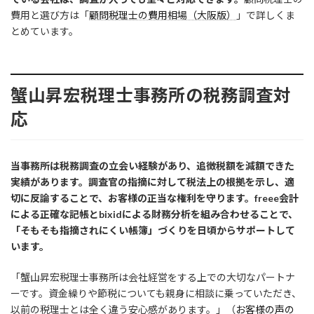
費用と選び方は「
顧問税理士の費用相場（大阪版）
」で詳しくま
とめています。
蟹山昇宏税理士事務所の税務調査対
応
当事務所は税務調査の立会い経験があり、追徴税額を減額できた
実績があります。調査官の指摘に対して税法上の根拠を示し、適
切に反論することで、お客様の正当な権利を守ります。freee会計
による正確な記帳とbixidによる財務分析を組み合わせることで、
「そもそも指摘されにくい帳簿」づくりを日頃からサポートして
います。
「蟹山昇宏税理士事務所は会社経営をする上での大切なパートナ
ーです。資金繰りや節税についても親身に相談に乗っていただき、
以前の税理士とは全く違う安心感があります。」（
お客様の声の