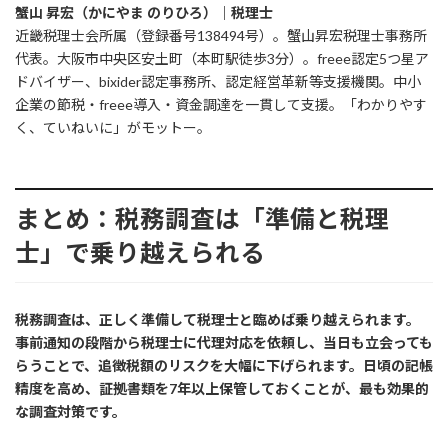
蟹山 昇宏（かにやま のりひろ）｜税理士
近畿税理士会所属（登録番号138494号）。蟹山昇宏税理士事務所
代表。大阪市中央区安土町（本町駅徒歩3分）。freee認定5つ星ア
ドバイザー、bixider認定事務所、認定経営革新等支援機関。中小
企業の節税・freee導入・資金調達を一貫して支援。「わかりやす
く、ていねいに」がモットー。
まとめ：税務調査は「準備と税理
士」で乗り越えられる
税務調査は、正しく準備して税理士と臨めば乗り越えられます。
事前通知の段階から税理士に代理対応を依頼し、当日も立会っても
らうことで、追徴税額のリスクを大幅に下げられます。日頃の記帳
精度を高め、証拠書類を7年以上保管しておくことが、最も効果的
な調査対策です。