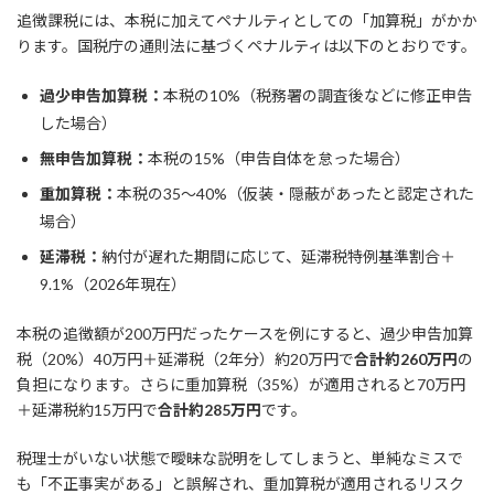
追徴課税には、本税に加えてペナルティとしての「加算税」がかか
ります。国税庁の通則法に基づくペナルティは以下のとおりです。
過少申告加算税：
本税の10%（税務署の調査後などに修正申告
した場合）
無申告加算税：
本税の15%（申告自体を怠った場合）
重加算税：
本税の35〜40%（仮装・隠蔽があったと認定された
場合）
延滞税：
納付が遅れた期間に応じて、延滞税特例基準割合＋
9.1%（2026年現在）
本税の追徴額が200万円だったケースを例にすると、過少申告加算
税（20%）40万円＋延滞税（2年分）約20万円で
合計約260万円
の
負担になります。さらに重加算税（35%）が適用されると70万円
＋延滞税約15万円で
合計約285万円
です。
税理士がいない状態で曖昧な説明をしてしまうと、単純なミスで
も「不正事実がある」と誤解され、重加算税が適用されるリスク