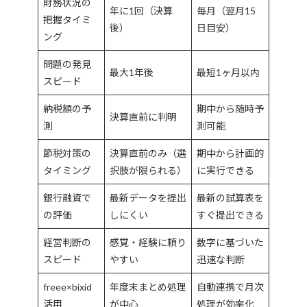
財務状況の
年に1回（決算
毎月（翌月15
把握タイミ
後）
日目安）
ング
問題の発見
最大1年後
最短1ヶ月以内
スピード
納税額の予
期中から随時予
決算直前に判明
測
測可能
節税対策の
決算直前のみ（選
期中から計画的
タイミング
択肢が限られる）
に実行できる
銀行融資で
最新データを提出
最新の試算表を
の評価
しにくい
すぐ提出できる
経営判断の
感覚・経験に頼り
数字に基づいた
スピード
やすい
迅速な判断
freee×bixid
年度末まとめ処理
自動連携で月次
活用
が中心
処理が効率化