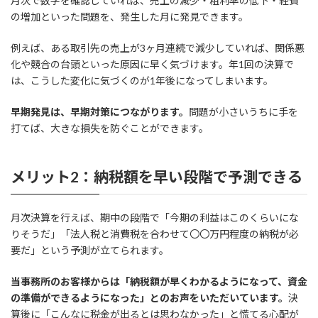
月次で数字を確認していれば、売上の減少・粗利率の低下・経費
の増加といった問題を、発生した月に発見できます。
例えば、ある取引先の売上が3ヶ月連続で減少していれば、関係悪
化や競合の台頭といった原因に早く気づけます。年1回の決算で
は、こうした変化に気づくのが1年後になってしまいます。
早期発見は、早期対策につながります。
問題が小さいうちに手を
打てば、大きな損失を防ぐことができます。
メリット2：納税額を早い段階で予測できる
月次決算を行えば、期中の段階で「今期の利益はこのくらいにな
りそうだ」「法人税と消費税を合わせて〇〇万円程度の納税が必
要だ」という予測が立てられます。
当事務所のお客様からは「納税額が早くわかるようになって、資金
の準備ができるようになった」とのお声をいただいています。
決
算後に「こんなに税金が出るとは思わなかった」と慌てる心配が