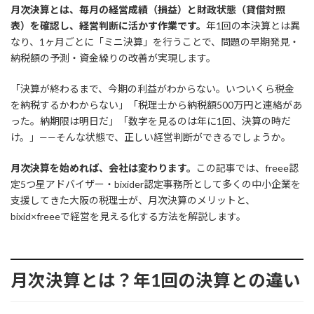
月次決算とは、毎月の経営成績（損益）と財政状態（貸借対照
表）を確認し、経営判断に活かす作業です。
年1回の本決算とは異
なり、1ヶ月ごとに「ミニ決算」を行うことで、問題の早期発見・
納税額の予測・資金繰りの改善が実現します。
「決算が終わるまで、今期の利益がわからない。いついくら税金
を納税するかわからない」「税理士から納税額500万円と連絡があ
った。納期限は明日だ」「数字を見るのは年に1回、決算の時だ
け。」——そんな状態で、正しい経営判断ができるでしょうか。
月次決算を始めれば、会社は変わります。
この記事では、freee認
定5つ星アドバイザー・bixider認定事務所として多くの中小企業を
支援してきた大阪の税理士が、月次決算のメリットと、
bixid×freeeで経営を見える化する方法を解説します。
月次決算とは？年1回の決算との違い