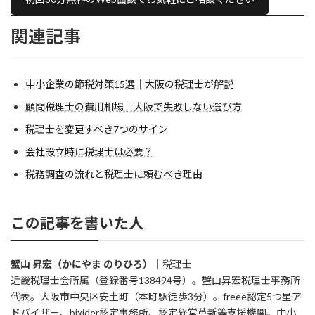
関連記事
中小企業の節税対策15選｜大阪の税理士が解説
顧問税理士の費用相場｜大阪で失敗しない選び方
税理士を変更すべき7つのサイン
会社設立時に税理士は必要？
税務調査の流れと税理士に頼むべき理由
この記事を書いた人
蟹山 昇宏（かにやま のりひろ）
｜税理士
近畿税理士会所属（登録番号138494号）。蟹山昇宏税理士事務所
代表。大阪市中央区安土町（本町駅徒歩3分）。freee認定5つ星ア
ドバイザー、bixider認定事務所、認定経営革新等支援機関。中小