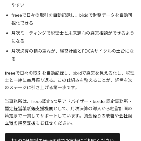
やすい
freeeで日々の取引を自動記録し、bixidで財務データを自動可
視化できる
月次ミーティングで税理士と未来志向の経営相談ができるよう
になる
月次決算の積み重ねが、経営計画とPDCAサイクルの土台にな
る
freeeで日々の取引を自動記録し、bixidで経営を見える化し、税理
士と一緒に毎月振り返る。この仕組みを整えることが、経営を次
のステージに引き上げる第一歩です。
当事務所は、freee認定5つ星アドバイザー・bixider認定事務所・
認定経営革新等支援機関
として、月次決算の導入から経営計画の
策定まで一貫してサポートしています。
資金繰りの改善
や
会社設
立後の経営支援
もお任せください。
初回30分無料のWeb面談でお気軽にご相談ください