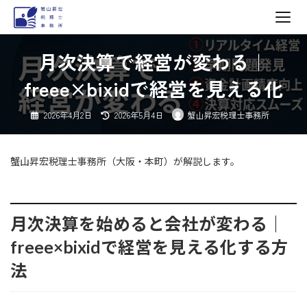
コ
ナ
月次決算で経営が変わる｜
ン
ビ
テ
ゲ
freee×bixidで経営を見える化
ン
ー
ツ
シ
最
2026年4月2日
2026年5月4日
蟹山昇宏税理士事務所
終
へ
ョ
更
新
日
ス
ン
時
:
キ
に
蟹山昇宏税理士事務所（大阪・本町）が解説します。
ッ
移
プ
動
月次決算を始めると会社が変わる｜
freee×bixidで経営を見える化する方
法