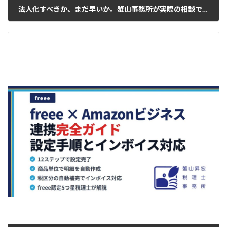
法人化すべきか、まだ早いか。蟹山事務所が実際の相談で使っている判断シート