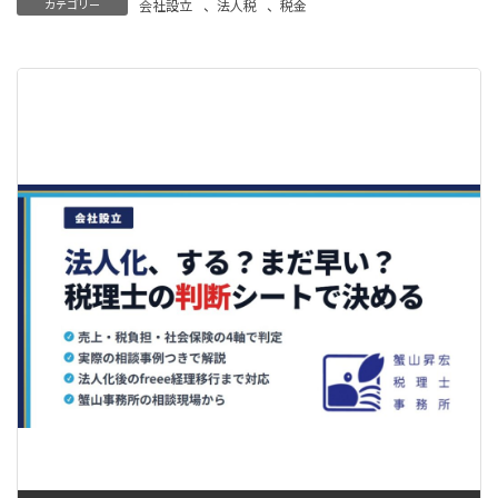
カテゴリー
会社設立
、
法人税
、
税金