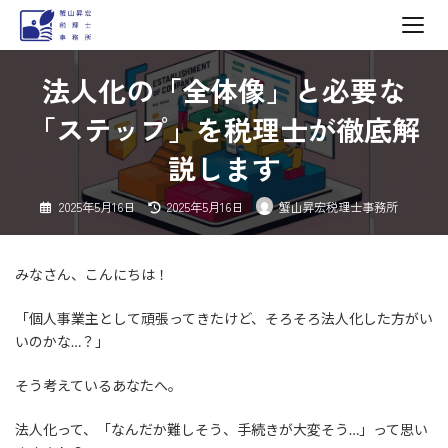
コ
ナ
法人化の「全体像」と必要な
ン
ビ
テ
ゲ
「ステップ」を税理士が徹底解
ン
ー
説します
ツ
シ
へ
ョ
最
2025年5月16日
2025年5月16日
蟹山昇宏税理士事務所
ス
ン
終
更
キ
に
新
日
ッ
移
時
:
みなさん、こんにちは！
プ
動
「個人事業主として頑張ってきたけど、そろそろ法人化した方がい
いのかな…？」
そう考えているあなたへ。
法人化って、「なんだか難しそう、手続きが大変そう…」って思い