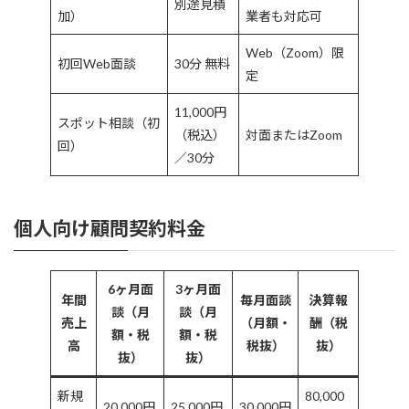
別途見積
加）
業者も対応可
Web（Zoom）限
初回Web面談
30分 無料
定
11,000円
スポット相談（初
（税込）
対面またはZoom
回）
／30分
個人向け顧問契約料金
6ヶ月面
3ヶ月面
年間
毎月面談
決算報
談（月
談（月
売上
（月額・
酬（税
額・税
額・税
高
税抜）
抜）
抜）
抜）
新規
80,000
20,000円
25,000円
30,000円