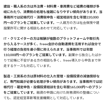
建設・職人系の方は外注費・材料費・車両費など経費の種類が多
岐にわたり、消費税の処理も複雑になりやすい傾向があります。当
事務所では記帳代行・消費税申告・経営相談を含む年間220,000
円〜のプランをご提案しています。
一人親方の方は社会保険や建
設業許可に関する相談もあわせて対応しています。
IT・クリエイターの方は報酬が複数のプラットフォームや取引先
から入るケースが多く、freee会計の自動連携を活用すれば自分で
行う経理の負担を最小限に抑えられます。当事務所では年間
110,000円〜のプランをご提案しています。
副業から独立したばか
りで記帳に不安がある方の相談も多く、freee導入から申告まで伴
走するケースも対応しています。
製造・工房系の方は原材料の仕入れ管理・設備投資の減価償却な
ど、専門知識が必要な処理が多い傾向があります。当事務所では記
帳代行・確定申告・設備投資相談を含む年間165,000円〜のプラン
をご提案しています。
融資の申請に向けた財務資料の整備につい
ても、認定経営革新等支援機関として対応しています。