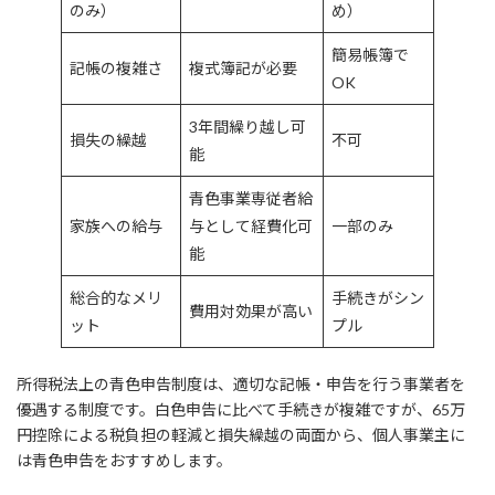
のみ）
め）
簡易帳簿で
記帳の複雑さ
複式簿記が必要
OK
3年間繰り越し可
損失の繰越
不可
能
青色事業専従者給
家族への給与
与として経費化可
一部のみ
能
総合的なメリ
手続きがシン
費用対効果が高い
ット
プル
所得税法上の青色申告制度は、適切な記帳・申告を行う事業者を
優遇する制度です。白色申告に比べて手続きが複雑ですが、65万
円控除による税負担の軽減と損失繰越の両面から、個人事業主に
は青色申告をおすすめします。