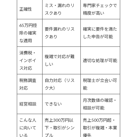
ミス・漏れのリ
専門家チェックで
正確性
スクあり
精度が高い
65万円控
要件漏れのリス
確実に要件を満た
除の確実
クあり
した申告が可能
な適用
消費税・
複雑で対応が難
インボイ
適切な処理が可能
しい
ス対応
税務調査
自力対応（リス
税理士が立会い可
対応
ク大）
能
月次数値の確認・
経営相談
できない
相談が可能
こんな人
売上300万円以
売上500万円超・
に向いて
下・取引がシン
取引が複雑・本業
いる
プル
優先