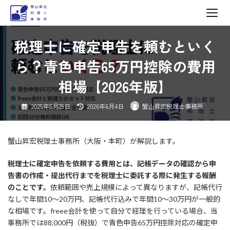
コ
ナ
税理士に確定申告を頼むといく
ン
ビ
テ
ゲ
ら？青色申告65万円控除の費用
ン
ー
相場【2026年版】
ツ
シ
へ
ョ
最
2025年5月29日
2026年6月4日
蟹山昇宏税理士事務所
ス
ン
終
更
キ
に
新
日
ッ
移
時
:
蟹山昇宏税理士事務所（大阪・本町）が解説します。
プ
動
税理士に確定申告を依頼する費用とは、記帳データの確認から申
告書の作成・提出代行までを税理士に委託する際に発生する報酬
のことです。
依頼範囲や売上規模によって異なりますが、記帳代行
なしで年間10〜20万円、記帳代行込みで年間10〜30万円が一般的
な相場です。freee会計を使って自分で経理を行っている場合、当
事務所では88,000円（税抜）で青色申告65万円控除対応の確定申