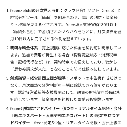
freee×bixidの月次見える化
：クラウド会計ソフト（freee）と
経営分析ツール（bixid）を組み合わせ、毎月の利益・資金繰
り・税額が見える化されます。freee導入支援実績130社以上
（顧問外含む）で蓄積されたノウハウをもとに、月次決算を翌
月10日以内に完了させる体制を整えています。
明朗な料金体系
：売上規模に応じた料金を契約前に明示してい
ます。追加で費用が発生する場合（税務調査対応・消費税申
告・記帳代行など）は、契約時点でお伝えしており、後から
「思わぬ請求が来た」となることを防ぐ仕組みにしています。
創業融資・経営計画支援が標準
：スポットの申告書作成だけで
なく、月次面談で経営判断を一緒に確認できる体制がありま
す。認定経営革新等支援機関として、融資の財務資料整備にも
対応しています。資金調達を経験した事業者も複数います。
freee公式認定アドバイザー（5つ星・リアルタイム記帳・会計
上級エキスパート・人事労務エキスパート）の4認定を持つア
ドバイザー
：freee認定5つ星・リアルタイム記帳・会計上級エ