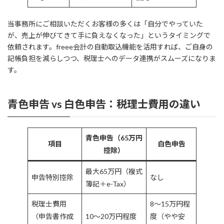
当事務所にご相談いただくお客様の多くは「自分でやっていた
が、売上が伸びてきて手に負えなくなった」というタイミングで
依頼されます。freee会計の自動取込機能を活用すれば、ご自身の
記帳負担を減らしつつ、税理士へのデータ連携がスムーズになりま
す。
青色申告 vs 白色申告：税理士費用の違い
青色申告（65万円
項目
白色申告
控除）
最大65万円（複式
申告特別控除
なし
簿記＋e-Tax）
税理士費用
8〜15万円程
（申告書作成
10〜20万円程度
度（やや安