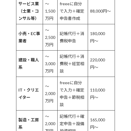
サービス業
〜
freeeに自分
（士業・コ
1,500
で入力＋確定
88,000円〜
ンサル等）
万円
申告書作成
〜
小売・EC事
記帳代行＋消
180,000
2,500
業者
費税申告
円〜
万円
〜
記帳代行＋消
建設・職人
220,000
3,000
費税＋経営相
系
円〜
万円
談
freeeに自分
〜
IT・クリエ
で入力＋確定
110,000
2,000
イター
申告＋節税相
円〜
万円
談
〜
記帳代行＋確
製造・工房
165,000
2,000
定申告＋設備
系
円〜
万円
投資相談