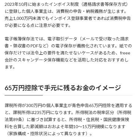
2023年10月に始まったインボイス制度（適格請求書等保存方式）
に登録した個人事業主は、消費税の申告・納税義務が生じます。
売上1,000万円未満でもインボイス登録事業者であれば消費税申告
が必要になる点に注意が必要です。
電子帳簿保存法では、電子取引データ（メールで受け取った請求
書・領収書のPDFなど）の電子保存が義務化されています。紙での
保存だけでは法令上の要件を満たせないケースがあるため、freee
会計のスキャンデータ保存機能などを活用した対応をおすすめし
ます。
65万円控除で手元に残るお金のイメージ
課税所得が300万円の個人事業主が青色申告65万円控除を適用する
と、課税所得は235万円になります。所得税法の税率区分（所得税
法第89条）に基づき試算すると、所得税・住民税・国民健康保険
料を合算した節減額はおおよそ年間10〜15万円規模になります
（家族構成・控除状況によって異なります）。