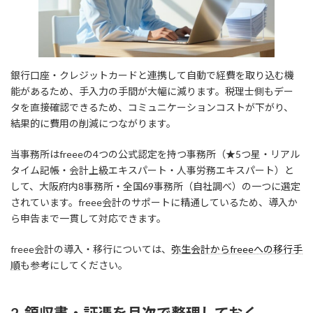
銀行口座・クレジットカードと連携して自動で経費を取り込む機
能があるため、手入力の手間が大幅に減ります。税理士側もデー
タを直接確認できるため、コミュニケーションコストが下がり、
結果的に費用の削減につながります。
当事務所はfreeeの4つの公式認定を持つ事務所（★5つ星・リアル
タイム記帳・会計上級エキスパート・人事労務エキスパート）と
して、大阪府内8事務所・全国69事務所（自社調べ）の一つに選定
されています。freee会計のサポートに精通しているため、導入か
ら申告まで一貫して対応できます。
freee会計の導入・移行については、
弥生会計からfreeeへの移行手
順
も参考にしてください。
2. 領収書・証憑を月次で整理しておく