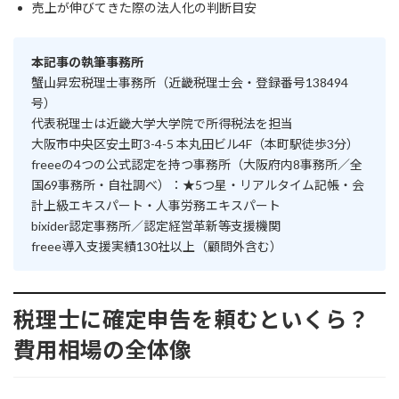
売上が伸びてきた際の法人化の判断目安
本記事の執筆事務所
蟹山昇宏税理士事務所（近畿税理士会・登録番号138494
号）
代表税理士は近畿大学大学院で所得税法を担当
大阪市中央区安土町3-4-5 本丸田ビル4F（本町駅徒歩3分）
freeeの4つの公式認定を持つ事務所（大阪府内8事務所／全
国69事務所・自社調べ）：★5つ星・リアルタイム記帳・会
計上級エキスパート・人事労務エキスパート
bixider認定事務所／認定経営革新等支援機関
freee導入支援実績130社以上（顧問外含む）
税理士に確定申告を頼むといくら？
費用相場の全体像