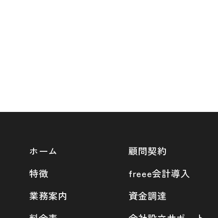
ホーム
顧問契約
特徴
freee会計導入
業務案内
資金調達
料金表
会社設立サポート