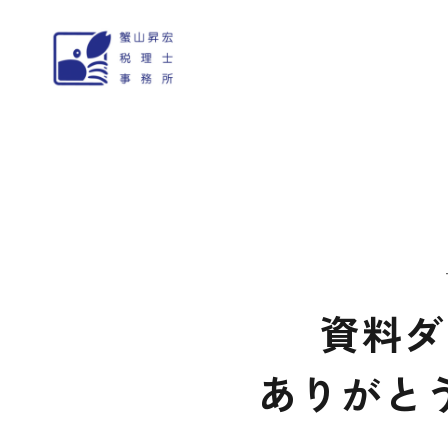
コ
ナ
ン
ビ
テ
ゲ
ン
ー
ツ
シ
へ
ョ
ス
ン
キ
に
ッ
移
プ
動
資料ダ
ありがと