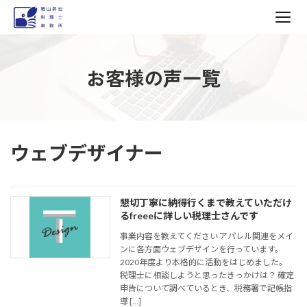
コ
ナ
ン
ビ
お客様の声一覧
テ
ゲ
ン
ー
ツ
シ
へ
ョ
ス
ン
ウェブデザイナー
キ
に
ッ
移
プ
動
懇切丁寧に納得行くまで教えていただけ
るfreeeに詳しい税理士さんです
事業内容を教えてください アパレル関連をメイ
ンに各方面ウェブデザインを行っています。
2020年度より本格的に活動をはじめました。
税理士に相談しようと思ったきっかけは？ 確定
申告について調べているとき、税務署で記帳指
導 […]